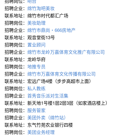
招聘岗位：
吧台
招聘企业：
绵竹淘吧美妆
联系地址：绵竹市时代都汇广场
招聘岗位：
美妆助理
招聘企业：
绵竹市鼎尚・666房地产
联系地址：观音堂街13号
招聘岗位：
置业顾问
招聘企业：
绵竹市龙岭万嘉体育文化推广有限公司
联系地址：龙岭华府
招聘岗位：
地推专员
招聘企业：
绵竹市万嘉体育文化传播有限公司
联系地址：宏远广场4楼（步步高超市上面）
招聘岗位：
私人教练
招聘企业：
首秀音乐派对生活集
联系地址：新天地1号楼1层2层3层（如家酒店楼上）
招聘岗位：
服务管家
招聘企业：
美团外卖（绵竹站）
联系地址：东气竹苑农业银行四楼
招聘岗位：
美团业务经理