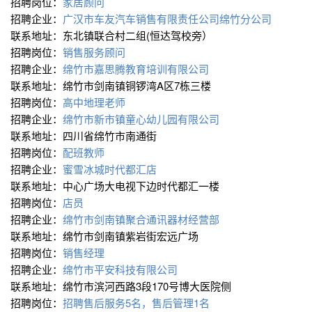
招聘岗位：
家居顾问
招聘企业：
广汉市车友汽车销售有限责任公司绵竹分公司
联系地址：东北镇联合村二组(恒达驾校旁）
招聘岗位：
销售服务顾问
招聘企业：
绵竹市嘉思腾教育培训有限公司
联系地址：绵竹市剑南镇铜锣湾A区7栋三楼
招聘岗位：
高中地理老师
招聘企业：
绵竹市新市镇童心幼儿园有限公司
联系地址：四川省绵竹市南通街
招聘岗位：
配班教师
招聘企业：
蜜雪冰城时代都汇店
联系地址：中心广场大电视下边时代都汇一楼
招聘岗位：
店员
招聘企业：
绵竹市剑南镇聚合通讯器材经营部
联系地址：绵竹市剑南镇紫岩街宏远广场
招聘岗位：
销售经理
招聘企业：
绵竹市平安科技有限公司
联系地址：绵竹市滨河西路3段170号博大医院侧
招聘岗位：
招聘售后服务5名，售后管理1名